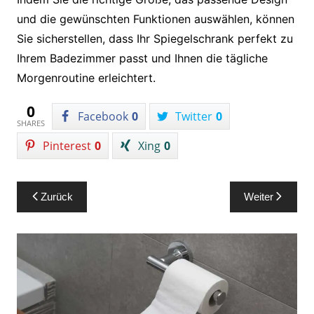
und die gewünschten Funktionen auswählen, können
Sie sicherstellen, dass Ihr Spiegelschrank perfekt zu
Ihrem Badezimmer passt und Ihnen die tägliche
Morgenroutine erleichtert.
0
Facebook
0
Twitter
0
SHARES
Pinterest
0
Xing
0
Beitragsnavigation
Zurück
Weiter