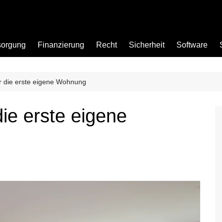
sorgung
Finanzierung
Recht
Sicherheit
Software
ür die erste eigene Wohnung
Bad
die erste eigene
Büro
Garten
Küche