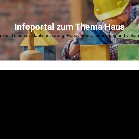
Infoportal zum Thema Haus
tektur, Hausbau, Baufinanzierung, Renovierung, Einrichtung und viele