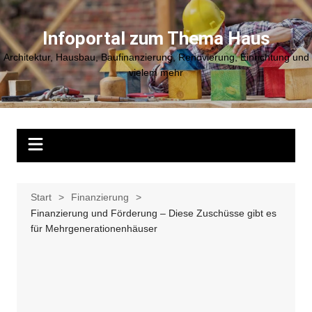
Zum
Inhalt
Infoportal zum Thema Haus
springen
Architektur, Hausbau, Baufinanzierung, Renovierung, Einrichtung und
vielem mehr
Start
Finanzierung
Finanzierung und Förderung – Diese Zuschüsse gibt es
für Mehrgenerationenhäuser