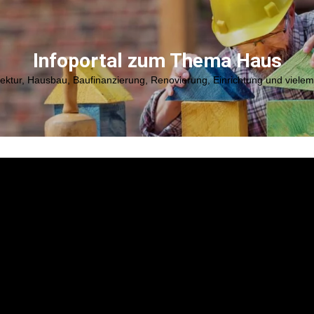
Infoportal zum Thema Haus
tektur, Hausbau, Baufinanzierung, Renovierung, Einrichtung und viele