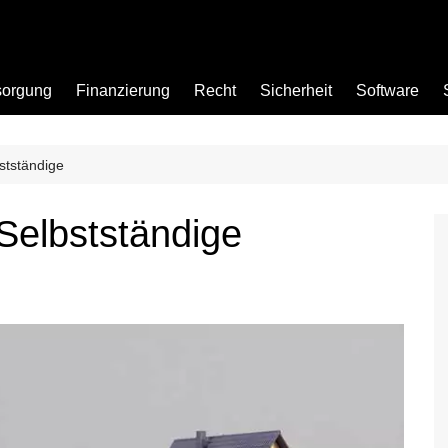
sorgung
Finanzierung
Recht
Sicherheit
Software
stständige
Bad
Selbstständige
Büro
Garten
Küche