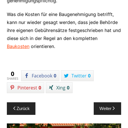
genehmigungspflichtig.
Was die Kosten für eine Baugenehmigung betrifft,
kann nur wieder gesagt werden, dass jede Behörde
ihre eigenen Gebührensätze festgeschrieben hat und
diese sich in der Regel an den kompletten
Baukosten
orientieren.
0
Facebook
0
Twitter
0
SHARES
Pinterest
0
Xing
0
Beitragsnavigation
Zurück
Weiter