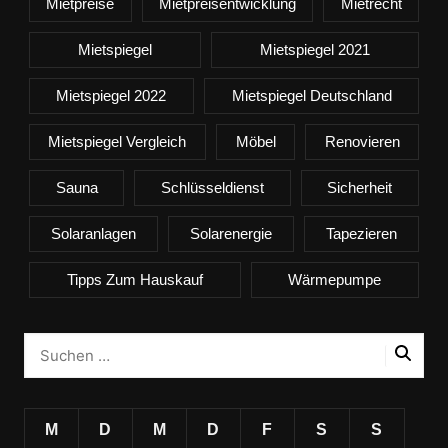
Mietpreise
Mietpreisentwicklung
Mietrecht
Mietspiegel
Mietspiegel 2021
Mietspiegel 2022
Mietspiegel Deutschland
Mietspiegel Vergleich
Möbel
Renovieren
Sauna
Schlüsseldienst
Sicherheit
Solaranlagen
Solarenergie
Tapezieren
Tipps Zum Hauskauf
Wärmepumpe
M
D
M
D
F
S
S