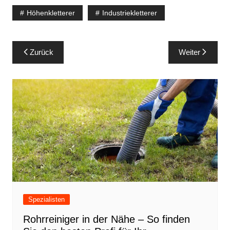
Höhenkletterer
Industriekletterer
Beitragsnavigation
Zurück
Weiter
Spezialisten
Rohrreiniger in der Nähe – So finden