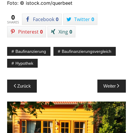
Foto: © istock.com/querbeet
0
Facebook
0
Twitter
0
SHARES
Pinterest
0
Xing
0
Baufinanzierung
Baufinanzierungsvergleich
Hypothek
Beitragsnavigation
Zurück
Weiter