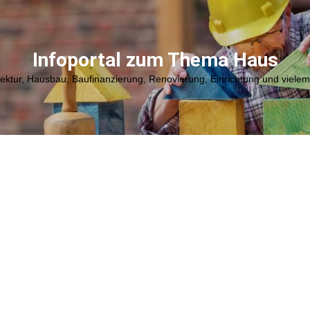
Infoportal zum Thema Haus
tektur, Hausbau, Baufinanzierung, Renovierung, Einrichtung und viele