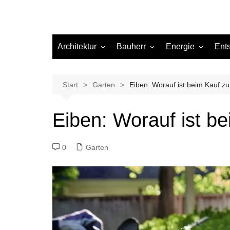
Architektur
Bauherr
Energie
Ent
Architekten
Abwasser
Heizung
Beleuchtung
Gas
Start
Garten
Eiben: Worauf ist beim Kauf z
Einrichtung
Eiben: Worauf ist b
Materialien
Ökologisch bauen
0
Garten
Renovierung
Sanierung
Hygiene