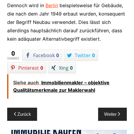
Dennoch wird in
Berlin
beispielsweise für Gebäude,
die nach dem Jahr 1949 erbaut wurden, konsequent
der Begriff Neubau verwendet. Dies lässt sich
allerdings hauptsächlich darauf zurückführen, dass
kein adäquater Alternativbegriff existiert.
0
Facebook
0
Twitter
0
SHARES
Pinterest
0
Xing
0
Siehe auch
Immobilienmakler – objektive
Qualitätsmerkmale zur Maklerwahl
Beitragsnavigation
Zurück
Weiter