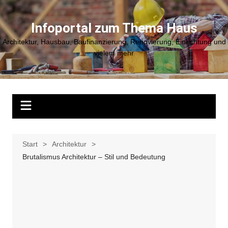
Zum
Inhalt
Infoportal zum Thema Haus
springen
Architektur, Hausbau, Baufinanzierung, Renovierung, Einrichtung und
vielem mehr
Start
Architektur
Brutalismus Architektur – Stil und Bedeutung