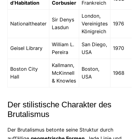
d’Habitation
Corbusier
Frankreich
London,
Sir Denys
Nationaltheater
Vereinigtes
1976
Lasdun
Königreich
William L.
San Diego,
Geisel Library
1970
Pereira
USA
Kallmann,
Boston City
Boston,
McKinnell
1968
Hall
USA
& Knowles
Der stilistische Charakter des
Brutalismus
Der Brutalismus betonte seine Struktur durch
auffällige
geometrische Formen
. Jede Linie und