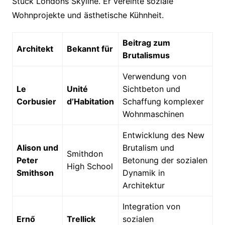
Stück Londons Skyline. Er vereinte soziale
Wohnprojekte und ästhetische Kühnheit.
Beitrag zum
Architekt
Bekannt für
Brutalismus
Verwendung von
Le
Unité
Sichtbeton und
Corbusier
d’Habitation
Schaffung komplexer
Wohnmaschinen
Entwicklung des New
Alison und
Brutalism und
Smithdon
Peter
Betonung der sozialen
High School
Smithson
Dynamik in
Architektur
Integration von
Ernő
Trellick
sozialen