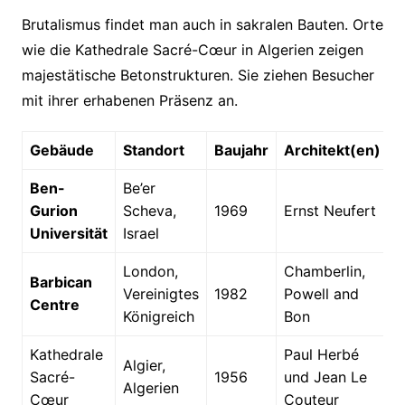
Brutalismus findet man auch in sakralen Bauten. Orte
wie die Kathedrale Sacré-Cœur in Algerien zeigen
majestätische Betonstrukturen. Sie ziehen Besucher
mit ihrer erhabenen Präsenz an.
Gebäude
Standort
Baujahr
Architekt(en)
Ben-
Be’er
Gurion
Scheva,
1969
Ernst Neufert
Universität
Israel
London,
Chamberlin,
Barbican
Vereinigtes
1982
Powell and
Centre
Königreich
Bon
Kathedrale
Paul Herbé
Algier,
Sacré-
1956
und Jean Le
Algerien
Cœur
Couteur