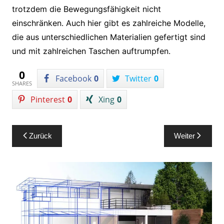
trotzdem die Bewegungsfähigkeit nicht
einschränken. Auch hier gibt es zahlreiche Modelle,
die aus unterschiedlichen Materialien gefertigt sind
und mit zahlreichen Taschen auftrumpfen.
0
Facebook
0
Twitter
0
SHARES
Pinterest
0
Xing
0
Beitragsnavigation
Zurück
Weiter