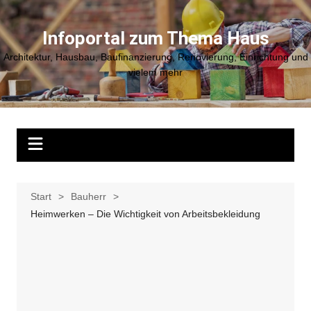
Zum
Inhalt
Infoportal zum Thema Haus
springen
Architektur, Hausbau, Baufinanzierung, Renovierung, Einrichtung und
vielem mehr
Start
Bauherr
Heimwerken – Die Wichtigkeit von Arbeitsbekleidung