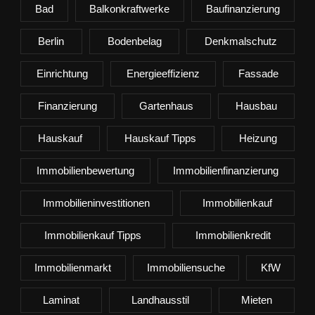
Bad
Balkonkraftwerke
Baufinanzierung
Berlin
Bodenbelag
Denkmalschutz
Einrichtung
Energieeffizienz
Fassade
Finanzierung
Gartenhaus
Hausbau
Hauskauf
Hauskauf Tipps
Heizung
Immobilienbewertung
Immobilienfinanzierung
Immobilieninvestitionen
Immobilienkauf
Immobilienkauf Tipps
Immobilienkredit
Immobilienmarkt
Immobiliensuche
KfW
Laminat
Landhausstil
Mieten