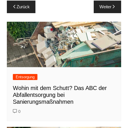
Beitragsnavigation
Zurück
Weiter
Entsorgung
Wohin mit dem Schutt? Das ABC der
Abfallentsorgung bei
Sanierungsmaßnahmen
0