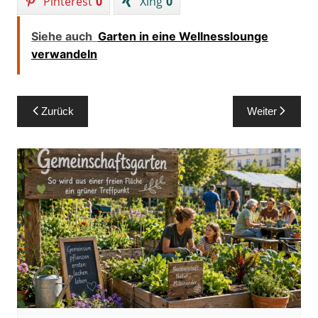
Pinterest
0
Xing
0
Siehe auch
Garten in eine Wellnesslounge
verwandeln
Beitragsnavigation
Zurück
Weiter