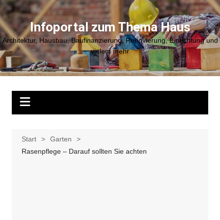
Zum
Inhalt
Infoportal zum Thema Haus
springen
Architektur, Hausbau, Baufinanzierung, Renovierung, Einrichtung und
vielem mehr
Start
Garten
Rasenpflege – Darauf sollten Sie achten