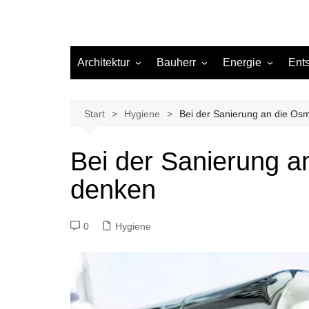
Architektur
Bauherr
Energie
Ent
Architekten
Abwasser
Heizung
Beleuchtung
Gas
Start
Hygiene
Bei der Sanierung an die O
Einrichtung
Bei der Sanierung 
Materialien
denken
Ökologisch bauen
Renovierung
0
Hygiene
Sanierung
Hygiene