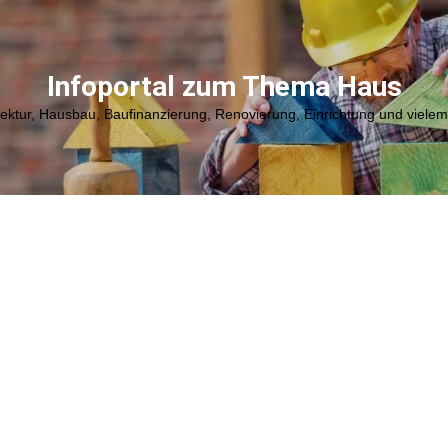
Infoportal zum Thema Haus
tektur, Hausbau, Baufinanzierung, Renovierung, Einrichtung und viele