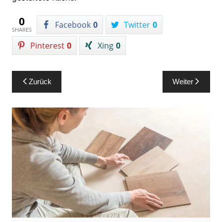
0
Facebook
0
Twitter
0
SHARES
Pinterest
0
Xing
0
Beitragsnavigation
Zurück
Weiter