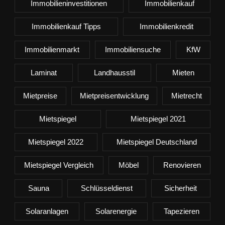
Immobilieninvestitionen
Immobilienkauf
Immobilienkauf Tipps
Immobilienkredit
Immobilienmarkt
Immobiliensuche
KfW
Laminat
Landhausstil
Mieten
Mietpreise
Mietpreisentwicklung
Mietrecht
Mietspiegel
Mietspiegel 2021
Mietspiegel 2022
Mietspiegel Deutschland
Mietspiegel Vergleich
Möbel
Renovieren
Sauna
Schlüsseldienst
Sicherheit
Solaranlagen
Solarenergie
Tapezieren