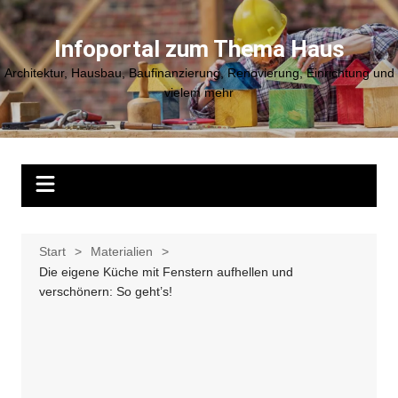
Zum
Inhalt
Infoportal zum Thema Haus
springen
Architektur, Hausbau, Baufinanzierung, Renovierung, Einrichtung und
vielem mehr
Start
Materialien
Die eigene Küche mit Fenstern aufhellen und
verschönern: So geht’s!