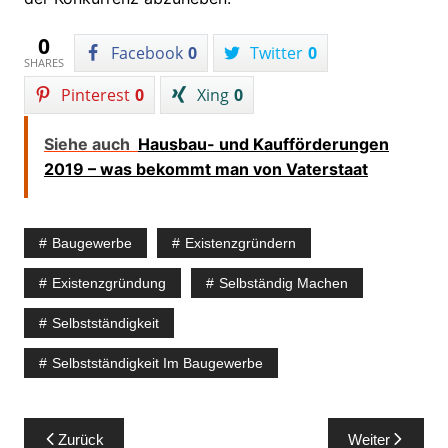
0
Facebook
0
Twitter
0
SHARES
Pinterest
0
Xing
0
Siehe auch
Hausbau- und Kaufförderungen
2019 – was bekommt man von Vaterstaat
Baugewerbe
Existenzgründern
Existenzgründung
Selbständig Machen
Selbstständigkeit
Selbstständigkeit Im Baugewerbe
Beitragsnavigation
Zurück
Weiter