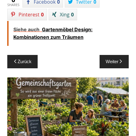
Facebook
0
Twitter
0
SHARES
Pinterest
0
Xing
0
Siehe auch
Gartenmöbel Design:
Kombinationen zum Träumen
Beitragsnavigation
Zurück
Weiter