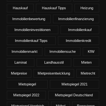
Hauskauf
Hauskauf Tipps
Heizung
Immobilienbewertung
Immobilienfinanzierung
Immobilieninvestitionen
Immobilienkauf
Immobilienkauf Tipps
Immobilienkredit
Immobilienmarkt
Immobiliensuche
KfW
Laminat
Landhausstil
Mieten
Mietpreise
Mietpreisentwicklung
Mietrecht
Mietspiegel
Mietspiegel 2021
Mietspiegel 2022
Mietspiegel Deutschland
Mietspiegel Vergleich
Möbel
Renovieren