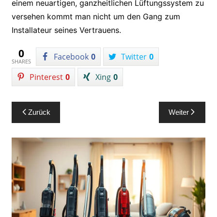
einem neuartigen, ganzheitlichen Lüftungssystem zu
versehen kommt man nicht um den Gang zum
Installateur seines Vertrauens.
0
Facebook
0
Twitter
0
SHARES
Pinterest
0
Xing
0
Beitragsnavigation
Zurück
Weiter